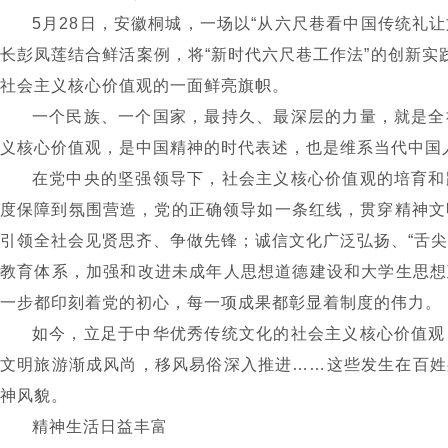
5
月
28
日，安徽桐城，一场以
“
从六尺巷看中国传统礼让
长彭凤莲结合鲜活案例，将
“
新时代六尺巷工作法
”
的创新实
社会主义核心价值观的一面鲜亮旗帜。
一个民族、一个国家，最持久、最深层的力量，就是全
义核心价值观，是中国精神的时代表述，也是维系当代中国
在党中央的坚强领导下，社会主义核心价值观的培育和
度保障到氛围营造，党的正确领导如一条红线，贯穿精神文
引领全社会见贤思齐、争做先锋；诚信文化广泛弘扬、
“
舌尖
教育体系，加强和改进未成年人思想道德建设和大学生思想
一步都印刻着党的初心，每一项成果都彰显着制度的伟力。
如今，立足于中华优秀传统文化的社会主义核心价值观
文明旅游渐成风尚，移风易俗深入推进
……
这些发生在百姓
神风貌。
精神生活日益丰富