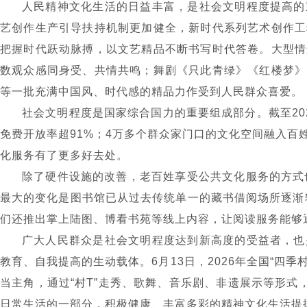
人民精神文化生活的日益丰富，是社会文明程度提高的
艺创作生产引导扶持机制更加健全，新时代系列艺术创作工
把握时代跃动脉搏，以文艺精品不断书写时代答卷。大型情
数观众感同身受、共情共鸣；舞剧《只此青绿》《红楼梦》
等一批充满中国风、时代感的精品力作受到人民群众喜爱。
社会文明程度是国家综合国力的重要组成部分。截至
20
免费开放率超
91%
；
4
万多个群众家门口的文化空间融入百
化服务有了更多好去处。
除了硬件设施的改善，老百姓享受公共文化服务的方式
最大的变化是图书馆已从过去传统单一的藏书借阅场所逐渐
们还推出掌上陆图、博看书苑等线上内容，让阅读服务能够
广大人民群众是社会文明程度达到新高度的受益者，也
教育、自我提高的生动载体。
6
月
13
日，
2026
年全国
“
四季
当主角，通过
“
村
T
”
走秀、歌舞、音乐剧、非遗展示等形式
日常生活的一部分，积极健康、丰富多彩的精神文化生活提