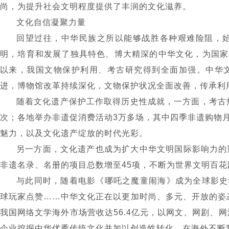
尚，为提升社会文明程度提供了丰润的文化滋养。
文化自信凝聚力量
回望过往，中华民族之所以能够战胜各种艰难险阻，
明，培育和发展了独具特色、博大精深的中华文化，为国家
以来，我国文物保护利用、考古研究得到全面加强。中华
进，博物馆改革持续深化，文物保护状况全面改善，传承利
随着文化遗产保护工作取得历史性成就，一方面，考古
次；各地举办非遗促消费活动
3
万多场，其中四季非遗购物
魅力，以及文化遗产绽放的时代光彩。
另一方面，文化遗产也成为扩大中华文明国际影响力的
非遗名录、名册的项目总数增至
45
项，不断为世界文明百花
与此同时，随着电影《哪吒之魔童闹海》成为全球影史
球玩家点赞
……
中华文化正在以更加时尚、多元、开放的姿
我国网络文学海外市场营收达
56.4
亿元，以网文、网剧、网
企业挖掘中华优秀传统文化并加以创造性转化，在海外不断