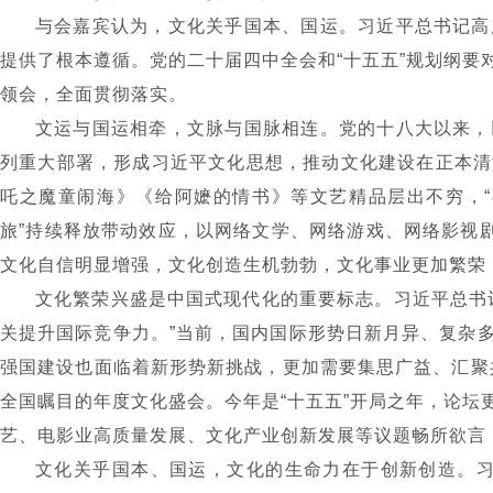
与会嘉宾认为，文化关乎国本、国运。习近平总书记高
提供了根本遵循。党的二十届四中全会和
“
十五五
”
规划纲要
领会，全面贯彻落实。
文运与国运相牵，文脉与国脉相连。党的十八大以来，
列重大部署，形成习近平文化思想，推动文化建设在正本清
吒之魔童闹海》《给阿嬷的情书》等文艺精品层出不穷，
“
旅
”
持续释放带动效应，以网络文学、网络游戏、网络影视
文化自信明显增强，文化创造生机勃勃，文化事业更加繁荣
文化繁荣兴盛是中国式现代化的重要标志。习近平总书
关提升国际竞争力。
”
当前，国内国际形势日新月异、复杂
强国建设也面临着新形势新挑战，更加需要集思广益、汇聚
全国瞩目的年度文化盛会。今年是
“
十五五
”
开局之年，论坛
艺、电影业高质量发展、文化产业创新发展等议题畅所欲言
文化关乎国本、国运，文化的生命力在于创新创造。