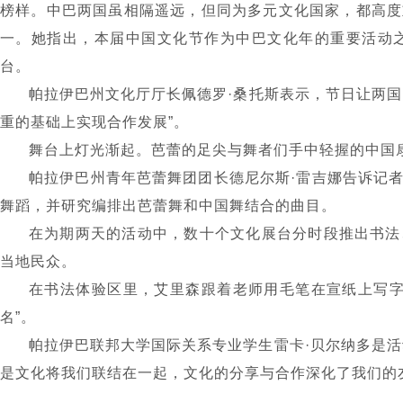
榜样。中巴两国虽相隔遥远，但同为多元文化国家，都高度
一。她指出，本届中国文化节作为中巴文化年的重要活动
台。
帕拉伊巴州文化厅厅长佩德罗
·
桑托斯表示，节日让两国
重的基础上实现合作发展
”
。
舞台上灯光渐起。芭蕾的足尖与舞者们手中轻握的中国
帕拉伊巴州青年芭蕾舞团团长德尼尔斯
·
雷吉娜告诉记
舞蹈，并研究编排出芭蕾舞和中国舞结合的曲目。
在为期两天的活动中，数十个文化展台分时段推出书法
当地民众。
在书法体验区里，艾里森跟着老师用毛笔在宣纸上写
名
”
。
帕拉伊巴联邦大学国际关系专业学生雷卡
·
贝尔纳多是活
是文化将我们联结在一起，文化的分享与合作深化了我们的